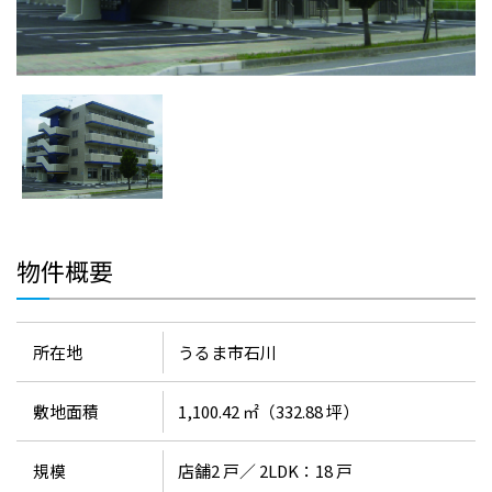
物件概要
所在地
うるま市石川
敷地面積
1,100.42 ㎡（332.88 坪）
規模
店舗2 戸／ 2LDK：18 戸